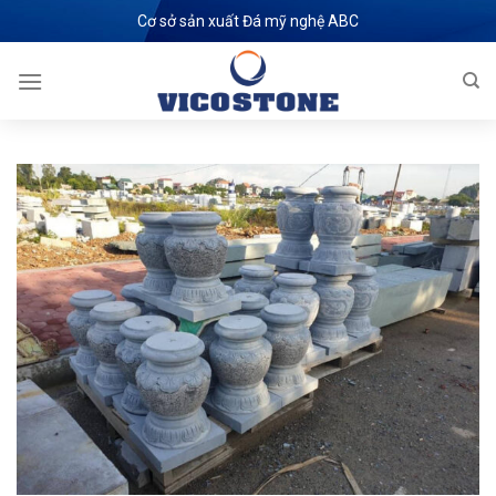
Skip
Cơ sở sản xuất Đá mỹ nghệ ABC
to
content