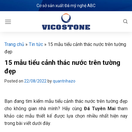
Skip
Cơ sở sản xuất Đá mỹ nghệ ABC
to
content
Trang chủ
»
Tin tức
»
15 mẫu tiểu cảnh thác nước trên tường
đẹp
15 mẫu tiểu cảnh thác nước trên tường
đẹp
Posted on
22/08/2022
by
quantrihazo
Bạn đang tìm kiếm mẫu tiểu cảnh thác nước trên tường đẹp
cho không gian nhà mình? Hãy cùng
Đá Tuyên Mai
tham
khảo các mẫu thiết kế được lựa chọn nhiều nhất hiện nay
trong bài viết dưới đây.