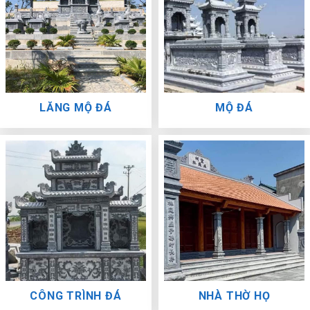
LĂNG MỘ ĐÁ
MỘ ĐÁ
CÔNG TRÌNH ĐÁ
NHÀ THỜ HỌ